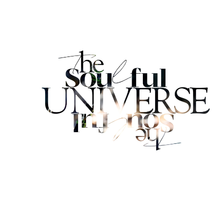
内
容
を
ス
キ
ッ
プ