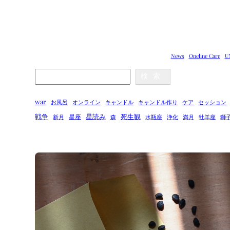
News
Oneline Care
U
Search
検索
war
お風呂
オンライン
キャンドル
キャンドル作り
ケア
セッション
戦争
星読み
死生観
星座
新月
森
水瓶座
浄化
満月
牡羊座
獅