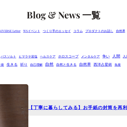
Blog & News 一覧
NIVERSE Letter
WSイベント
つくり手のエッセイ
コラム
プロダクトのお話し
自然界
人間
争い
ホロスコープ
バスソルト
ヒマラヤ岩塩
ヘルスケア
メンタルケア
入
自然
自然界
生きる
祈り
西洋占星術
自然と生きる
子座
自己理解
魚座
【丁寧に暮らしてみる】お手紙の封筒を再