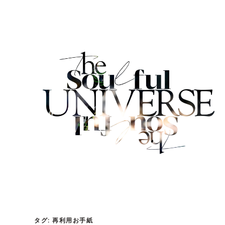
内
容
を
ス
キ
ッ
プ
タグ:
再利用お手紙