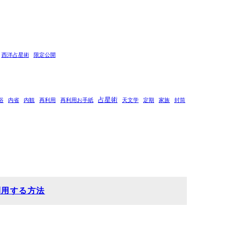
西洋占星術
限定公開
占星術
浴
内省
内観
再利用
再利用お手紙
天文学
定期
家族
封筒
利用する方法