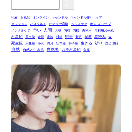
検
索
war
お風呂
オンライン
キャンドル
キャンドル作り
ケア
ホロスコープ
セッション
バスソルト
ヒマラヤ岩塩
ヘルスケア
人間
争い
メンタルケア
入浴
内省
内観
再利用
再利用お手紙
占星術
戦争
星読み
星座
天文学
定期
家族
封筒
新月
森
死生観
生きる
祈り
水瓶座
浄化
満月
牡羊座
獅子座
自己理解
自然
自然界
西洋占星術
自然と生きる
魚座