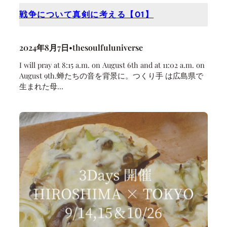
戦争について真剣に考える【01】
2024年8月7日
•
thesoulfuluniverse
I will pray at 8:15 a.m. on August 6th and at 11:02 a.m. on
August 9th.⁡⁡蝉たちの音を背景に。⁡⁡つくり手 は広島県で
生まれた母…