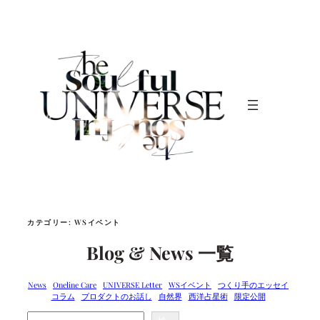
内
容
を
ス
キ
ッ
プ
カテゴリー:
WSイベント
Blog & News 一覧
News
Oneline Care
UNIVERSE Letter
WSイベント
つくり手のエッセイ
コラム
プロダクトのお話し
自然界
西洋占星術
限定公開
Search