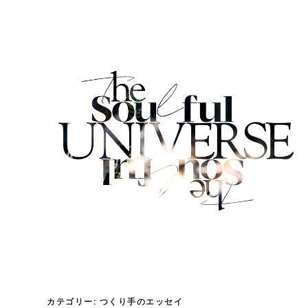
内
容
を
ス
キ
ッ
プ
カテゴリー:
つくり手のエッセイ