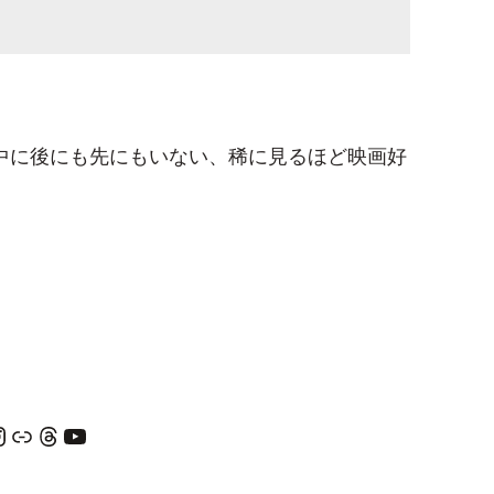
の中に後にも先にもいない、稀に見るほど映画好
am
リンク
Threads
YouTube