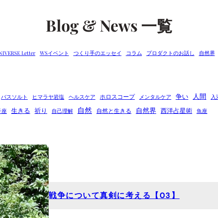
Blog & News 一覧
NIVERSE Letter
WSイベント
つくり手のエッセイ
コラム
プロダクトのお話し
自然界
人間
争い
ホロスコープ
バスソルト
ヒマラヤ岩塩
ヘルスケア
メンタルケア
入
自然
自然界
生きる
祈り
西洋占星術
自然と生きる
子座
自己理解
魚座
戦争について真剣に考える【03】