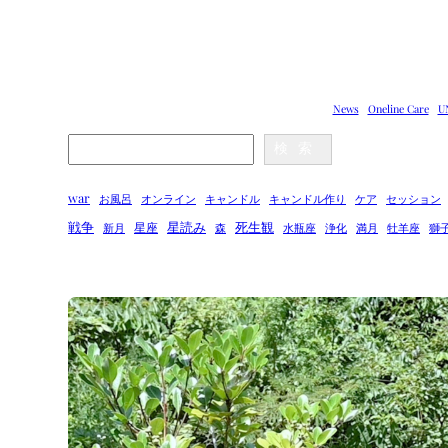
News
Oneline Care
U
Search
検索
war
お風呂
オンライン
キャンドル
キャンドル作り
ケア
セッション
戦争
星読み
死生観
星座
新月
森
水瓶座
浄化
満月
牡羊座
獅