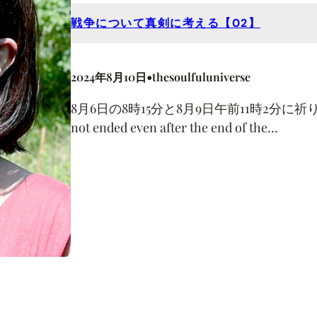
戦争について真剣に考える【02】
•
2024年8月10日
thesoulfuluniverse
8月6日の8時15分と8月9日午前11時2分に祈りを捧げるAnd
not ended even after the end of the…