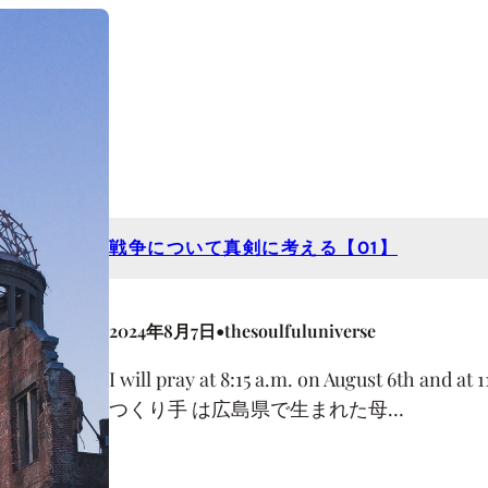
戦争について真剣に考える【01】
•
2024年8月7日
thesoulfuluniverse
I will pray at 8:15 a.m. on August 6th an
つくり手 は広島県で生まれた母…