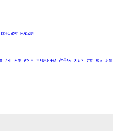
西洋占星術
限定公開
占星術
浴
内省
内観
再利用
再利用お手紙
天文学
定期
家族
封筒