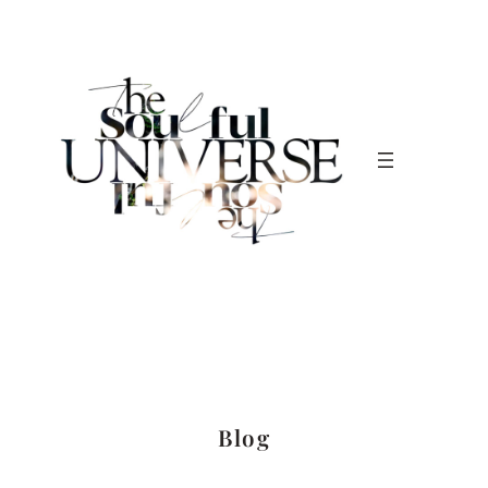
内
容
を
ス
キ
ッ
プ
Blog